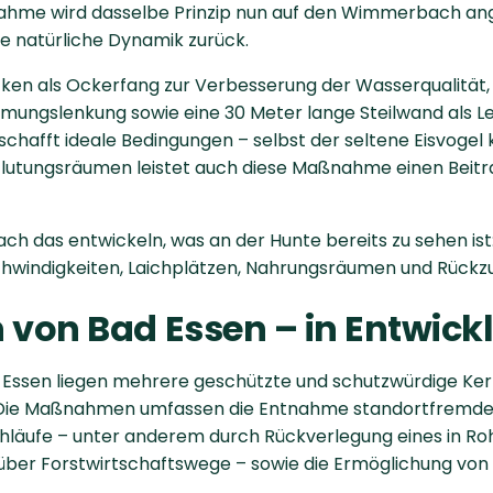
hme wird dasselbe Prinzip nun auf den Wimmerbach an
e natürliche Dynamik zurück.
ken als Ockerfang zur Verbesserung der Wasserqualität, 
trömungslenkung sowie eine 30 Meter lange Steilwand als
chafft ideale Bedingungen – selbst der seltene Eisvogel 
flutungsräumen leistet auch diese Maßnahme einen Beitr
bach das entwickeln, was an der Hunte bereits zu sehen i
windigkeiten, Laichplätzen, Nahrungsräumen und Rückzug
h von Bad Essen – in Entwick
 Essen liegen mehrere geschützte und schutzwürdige Ker
 Die Maßnahmen umfassen die Entnahme standortfremder
hläufe – unter anderem durch Rückverlegung eines in Ro
über Forstwirtschaftswege – sowie die Ermöglichung von S