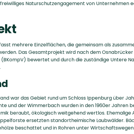
e freiwilliges Naturschutzengagement von Unternehmen
ekt
asst mehrere Einzelflächen, die gemeinsam als zusam
 werden. Das Gesamtprojekt wird nach dem Osnabrücker
(BKompV) bewertet und durch die zuständige Untere Na
.
nd
land war das Gebiet rund um Schloss Ippenburg über Jah
unte und der Wimmerbach wurden in den 1960er Jahren begr
amik beraubt, ökologisch weitgehend wertlos. Ehemalige
ppelforste ersetzten standortheimische Laubwälder. Bäch
hölze beschattet und in Rohren unter Wirtschaftswegen 