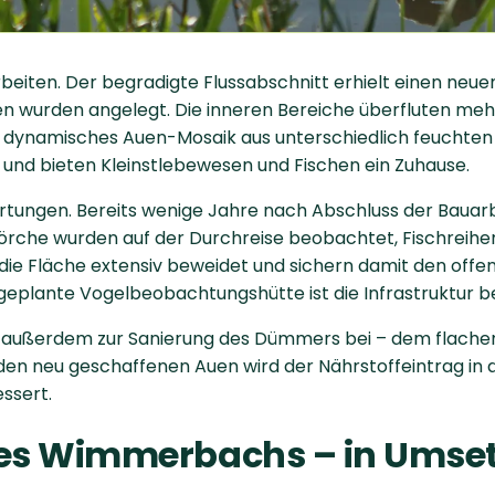
beiten. Der begradigte Flussabschnitt erhielt einen neue
en wurden angelegt. Die inneren Bereiche überfluten meh
in dynamisches Auen-Mosaik aus unterschiedlich feuchten
s und bieten Kleinstlebewesen und Fischen ein Zuhause.
artungen. Bereits wenige Jahre nach Abschluss der Bauarb
Störche wurden auf der Durchreise beobachtet, Fischreihe
 die Fläche extensiv beweidet und sichern damit den offe
e geplante Vogelbeobachtungshütte ist die Infrastruktur be
t außerdem zur Sanierung des Dümmers bei – dem flachen
den neu geschaffenen Auen wird der Nährstoffeintrag in de
ssert.
des Wimmerbachs – in Umse