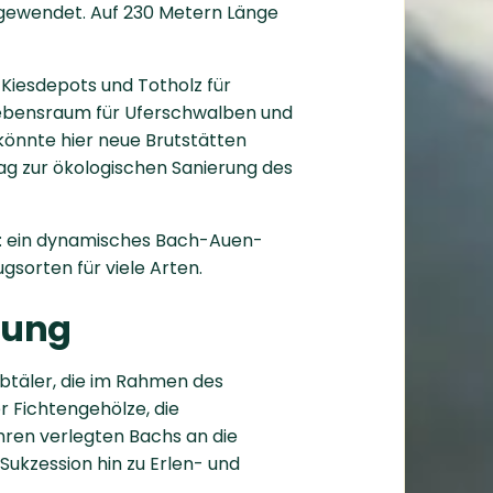
gewendet. Auf 230 Metern Länge
Kiesdepots und Totholz für
 Lebensraum für Uferschwalben und
könnte hier neue Brutstätten
ag zur ökologischen Sanierung des
st: ein dynamisches Bach-Auen-
sorten für viele Arten.
lung
btäler, die im Rahmen des
 Fichtengehölze, die
hren verlegten Bachs an die
ukzession hin zu Erlen- und