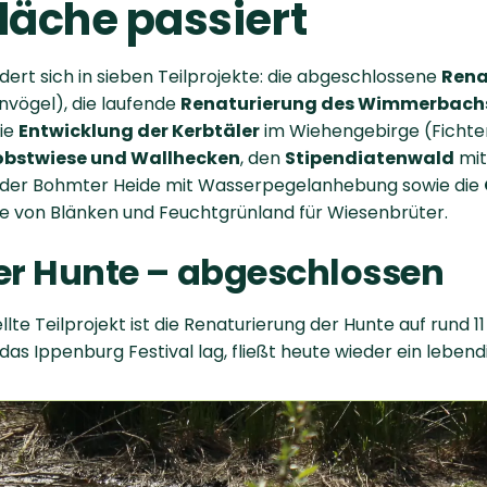
läche passiert
ert sich in sieben Teilprojekte: die abgeschlossene
Rena
nvögel), die laufende
Renaturierung des Wimmerbach
die
Entwicklung der Kerbtäler
im Wiehengebirge (Fichte
obstwiese und Wallhecken
, den
Stipendiatenwald
mit
 der Bohmter Heide mit Wasserpegelanhebung sowie die
 von Blänken und Feuchtgrünland für Wiesenbrüter.
er Hunte – abgeschlossen
lte Teilprojekt ist die Renaturierung der Hunte auf rund 11
as Ippenburg Festival lag, fließt heute wieder ein lebendi