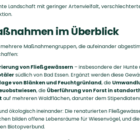
hte Landschaft mit geringer Artenvielfalt, verschlechter
tion.
Maßnahmen im Überblick
mehrere Maßnahmengruppen, die aufeinander abgestim
chaffen:
ierung von Fließgewässern
– insbesondere der Hunte
btäler
südlich von Bad Essen. Ergänzt werden diese G
lage von Blänken und Feuchtgrünland
, die
Umwandlu
reuobstwiesen
, die
Überführung von Forst in standor
t
auf mehreren Waldflächen, darunter dem Stipendiaten
d ökologisch ineinander: Die renaturierten Fließgewässer
chen bilden offene Lebensräume für Wiesenvögel, und die
den Biotopverbund.